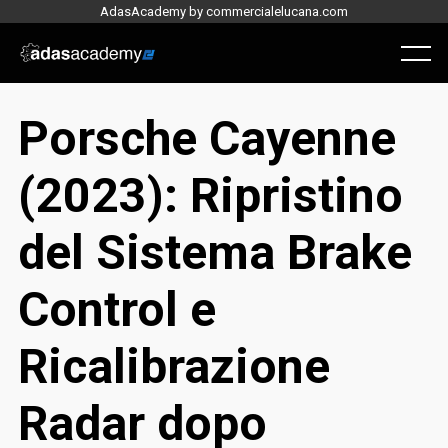
Skip
AdasAcademy by commercialelucana.com
to
content
Menu
Porsche Cayenne
(2023): Ripristino
del Sistema Brake
Control e
Ricalibrazione
Radar dopo