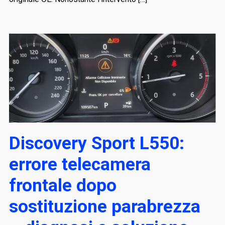
Discovery Sport L550:
errore telecamera
frontale dopo
sostituzione parabrezza